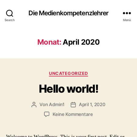
Die Medienkompetenzlehrer
Search
Menü
Monat:
April 2020
Kategorien
UNCATEGORIZED
Hello world!
Von
Admin1
April 1, 2020
Beitragsautor
Beitragsdatum
zu
Keine Kommentare
Hello
world!
Welcome to WordPress. This is your first post. Edit or